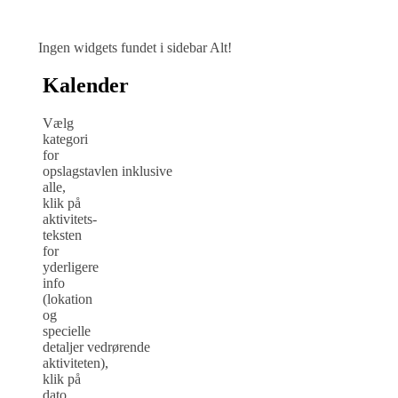
Ingen widgets fundet i sidebar Alt!
Kalender
Vælg
kategori
for
opslagstavlen inklusive
alle,
klik på
aktivitets-
teksten
for
yderligere
info
(lokation
og
specielle
detaljer vedrørende
aktiviteten),
klik på
dato