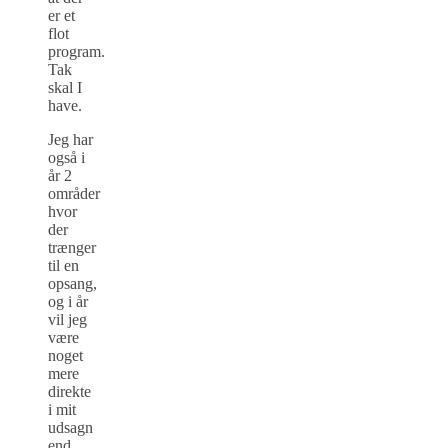
er et
flot
program.
Tak
skal I
have.
Jeg har
også i
år 2
områder
hvor
der
trænger
til en
opsang,
og i år
vil jeg
være
noget
mere
direkte
i mit
udsagn
end