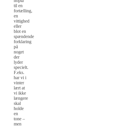
hopla
til en
fortælling,
en
vittighed
eller
blot en
spændende
forklaring
på
noget
der
lyder
specielt.
F.eks.
har vi i
vinter
lært at
vi ikke
længere
skal
holde
en
tone –
men