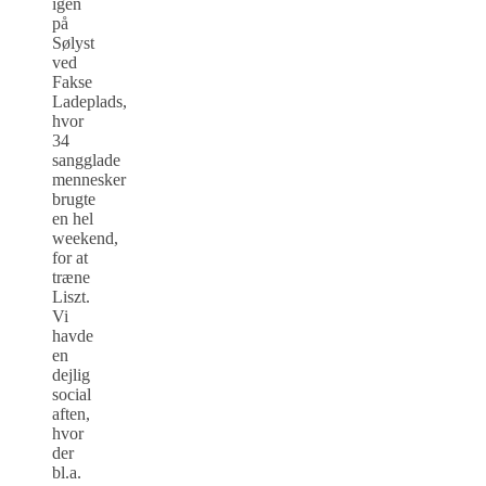
igen
på
Sølyst
ved
Fakse
Ladeplads,
hvor
34
sangglade
mennesker
brugte
en hel
weekend,
for at
træne
Liszt.
Vi
havde
en
dejlig
social
aften,
hvor
der
bl.a.