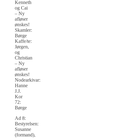
Kenneth
og Cai
– Ny
afløser
ønskes!
Skamler:
Børge
Kaffe/te:
Jørgen,
og
Christian
– Ny
afløser
ønskes!
Nodearkivar:
Hanne
J.J.
Kor
72:
Børge
Ad 8:
Bestyrelsen:
Susanne
(formand),