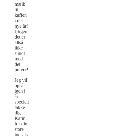
mælk
til
kaffen
i det
nye år!
Jørgen
det er
altså
ikke
sundt
med
det
pulver!
Jeg vil
også
igen i
år
specielt
takke
dig
Karin,
for din
store
indsats