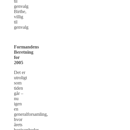
til
genvalg
Birthe,
villig
til
genvalg
Formandens
Beretning
for
2005
Det er
utroligt
som
tiden
går –
nu
igen
en
generalforsamling,
hvor
årets
begivenheder