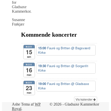
for
Gladsaxe
Kammerkor.
Susanne
Frøkjær
Kommende koncerter
NOV
15:00
Fauré og Britten
@ Bagsværd
15
Kirke
søn
NOV
19:30
Fauré og Britten
@ Sorgenfri
16
Kirke
man
NOV
19:00
Fauré og Britten
@ Gladsaxe
23
Kirke
man
Vis kalender
Ashe Tema af
WP
© 2026 - Gladsaxe Kammerkor
Royal
.