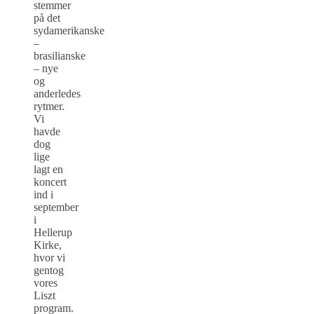
stemmer
på det
sydamerikanske
–
brasilianske
– nye
og
anderledes
rytmer.
Vi
havde
dog
lige
lagt en
koncert
ind i
september
i
Hellerup
Kirke,
hvor vi
gentog
vores
Liszt
program.