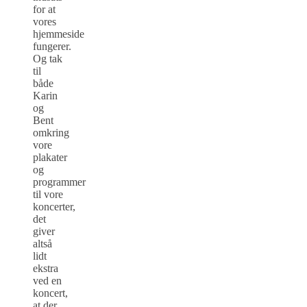
for at
vores
hjemmeside
fungerer.
Og tak
til
både
Karin
og
Bent
omkring
vore
plakater
og
programmer
til vore
koncerter,
det
giver
altså
lidt
ekstra
ved en
koncert,
at der