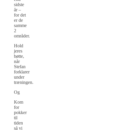
sidste
år –
for det
er de
samme
2
områder.
Hold
jeres
bøtte,
når
Stefan
forklarer
under
træningen.
Og
Kom
for
pokker
til
tiden
så vi