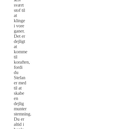
svært
stof til
at
klinge
i vore
ganer.
Det er
dejligt
at
komme
til
koraften,
fordi
du
Stefan
er med
til at
skabe
en
dejlig
munter
stemning.
Du er
altid i