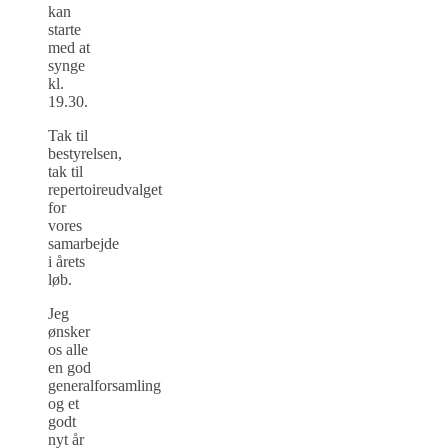
kan
starte
med at
synge
kl.
19.30.
Tak til
bestyrelsen,
tak til
repertoireudvalget
for
vores
samarbejde
i årets
løb.
Jeg
ønsker
os alle
en god
generalforsamling
og et
godt
nyt år