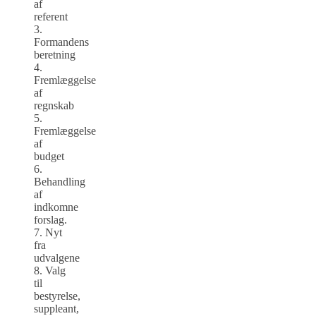
af
referent
3.
Formandens
beretning
4.
Fremlæggelse
af
regnskab
5.
Fremlæggelse
af
budget
6.
Behandling
af
indkomne
forslag.
7. Nyt
fra
udvalgene
8. Valg
til
bestyrelse,
suppleant,