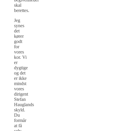
skal
berettes.
Jeg
synes
det
kører
godt
for
vores
kor. Vi
er
dygtige
og det
er ikke
mindst
vores
dirigent
Stefan
Hauglands
skyld.
Du
formår
at få
selv