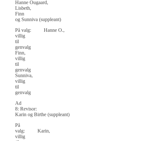
Hanne Ougaard,
Lisbeth,
Finn
og Sunniva (suppleant)
På valg: Hanne O.,
villig
til
genvalg
Finn,
villig
til
genvalg
Sunniva,
villig
til
genvalg
Ad
8: Revisor:
Karin og Birthe (suppleant)
På
valg: Karin,
villig