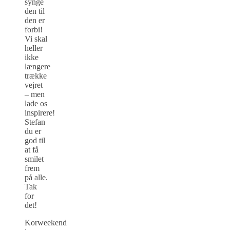
synge
den til
den er
forbi!
Vi skal
heller
ikke
længere
trække
vejret
– men
lade os
inspirere!
Stefan
du er
god til
at få
smilet
frem
på alle.
Tak
for
det!
Korweekend