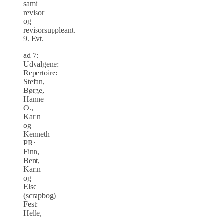
samt
revisor
og
revisorsuppleant.
9. Evt.
ad 7:
Udvalgene:
Repertoire:
Stefan,
Børge,
Hanne
O.,
Karin
og
Kenneth
PR:
Finn,
Bent,
Karin
og
Else
(scrapbog)
Fest:
Helle,