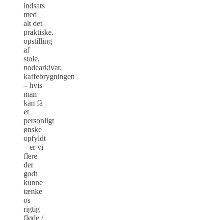
indsats
med
alt det
praktiske.
opstilling
af
stole,
nodearkivar,
kaffebrygningen
– hvis
man
kan få
et
personligt
ønske
opfyldt
– er vi
flere
der
godt
kunne
tænke
os
rigtig
fløde /