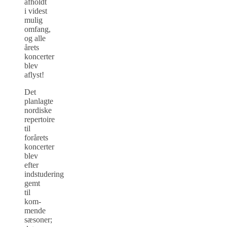
afholdt
i videst
mulig
omfang,
og alle
årets
koncerter
blev
aflyst!
Det
planlagte
nordiske
repertoire
til
forårets
koncerter
blev
efter
indstudering
gemt
til
kom­
men­­de
sæsoner;