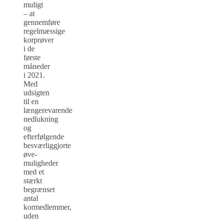
muligt
– at
gennemføre
regelmæssige
korprøver
i de
første
måneder
i 2021.
Med
udsigten
til en
længerevarende
nedlukning
og
efterfølgende
besværliggjorte
øve-
muligheder
med et
stærkt
begrænset
antal
kormedlemmer,
uden