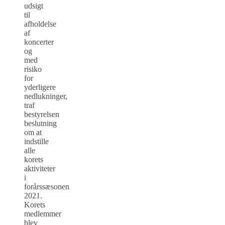
udsigt
til
afholdelse
af
koncerter
og
med
risiko
for
yderligere
nedlukninger,
traf
bestyrelsen
beslutning
om at
indstille
alle
korets
aktiviteter
i
forårssæsonen
2021.
Korets
medlemmer
blev