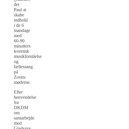
det
Paul at
skabe
indhold
i de 6
mandage
med
60-90
minutters
teoretisk
musikforståelse
og
fællessang
på
Zoom-
møderne.
Efter
henvendelse
fra
DKDM
om
samarbejde
med
Gladsaxe