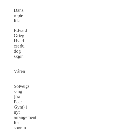
Dans,
ropte
fela
Edvard
Grieg
Hvad
est du
dog
skjøn
Våren
Solveigs
sang
(fra
Peer
Gynt) i
nyt
arrangement
for
sopran