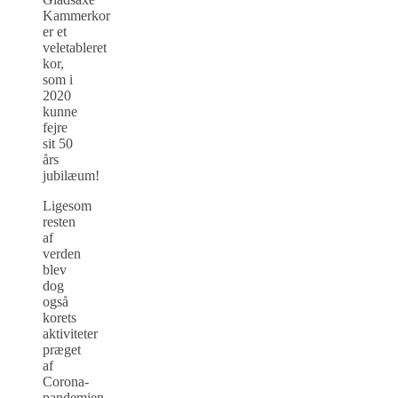
Kammerkor
er et
veletableret
kor,
som i
2020
kunne
fejre
sit 50
års
jubilæum!
Ligesom
resten
af
verden
blev
dog
også
korets
aktiviteter
præget
af
Corona-
pandemien.