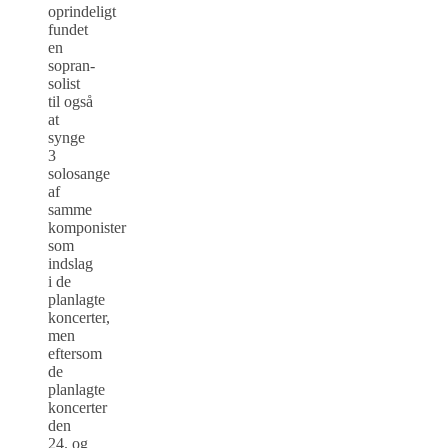
oprindeligt
fundet
en
sopran-
solist
til også
at
synge
3
solosange
af
samme
komponister
som
indslag
i de
planlagte
koncerter,
men
eftersom
de
planlagte
koncerter
den
24. og