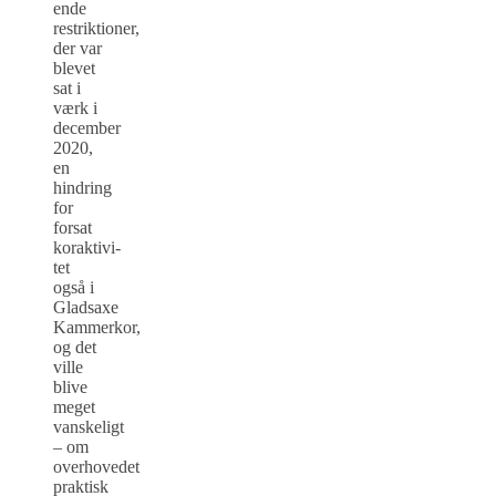
ende
restriktioner,
der var
blevet
sat i
værk i
december
2020,
en
hindring
for
forsat
koraktivi­
tet
også i
Gladsaxe
Kammerkor,
og det
ville
blive
meget
vanskeligt
– om
overhovedet
praktisk