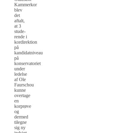
Kammerkor
blev
det
aftalt,
at 3
stude­
ren­de i
kordirektion
på
kandidatniveau
på
konservatoriet
under
ledelse
af Ole
Faurschou
kunne
overtage
en
korprøve
og
dermed
tilegne
sig ny
indsigt