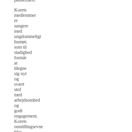
Korets
medlemmer
er
sangere
med
ungdommeligt
humør,
som til
stadighed
formår
at
tilegne
sig nyt
og
svært
stof
med
arbejdsomhed
og
godt
engagement.
Korets
omstillingsevne
blev