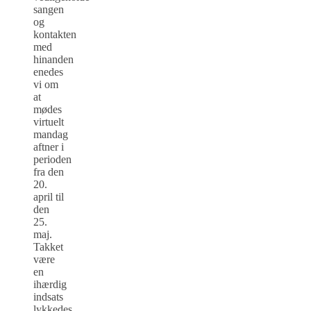
sangen
og
kontakten
med
hinanden
enedes
vi om
at
mødes
virtuelt
mandag
aftner i
perioden
fra den
20.
april til
den
25.
maj.
Takket
være
en
ihærdig
indsats
lykkedes