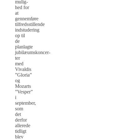
mulig­
hed for
at
gennemføre
tilfredsstillende
indstudering
op til
de
planlagte
jubilæumskoncer­
ter
med
Vivaldis
”Gloria”
og
Mozarts
”Vesper”
i
september,
som
det
derfor
allerede
tidligt
blev