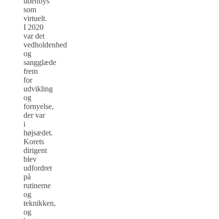
udenbys
som
virtuelt.
I 2020
var det
vedholdenhed
og
sangglæde
frem
for
udvikling
og
fornyelse,
der var
i
højsædet.
Korets
dirigent
blev
udfordret
på
rutinerne
og
teknikken,
og