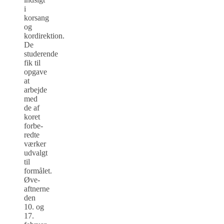
i
korsang
og
kordirektion.
De
studerende
fik til
opgave
at
arbejde
med
de af
koret
forbe­
redte
værker
udvalgt
til
formålet.
Øve-
aftnerne
den
10. og
17.