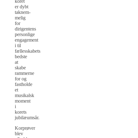
koret
er dybt
taknem­
melig
for
dirigentens
personlige
engagement
i til
fællesskabets
bedste
at
skabe
rammerne
for og
fastholde
et
musikalsk
moment
i
korets
jubilæumsår.
Korprøver
blev