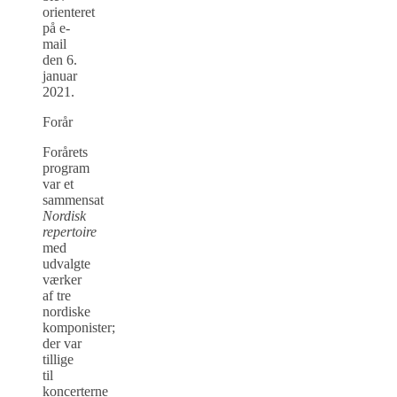
orienteret
på e-
mail
den 6.
januar
2021.
Forår
Forårets
program
var et
sammensat
Nordisk
repertoire
med
udvalgte
værker
af tre
nordiske
komponister;
der var
tillige
til
koncerterne