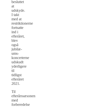
besluttet
at
udskyde.
I takt
med at
restriktionerne
fortsatte
ind i
efteråret,
blev
også
jubilæ­
ums­
koncerterne
udskudt
yderligere
til
tidligst
efteråret
2021.
Til
efterårssæsonen
med
forberedelse