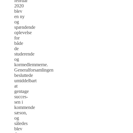
februar
2020
blev
en ny
og
spændende
oplevelse
for
både
de
studerende
og
kormedlemmerne.
Generalforsamlingen
besluttede
umiddelbart
at
gentage
succes­
sen i
kommende
sæson,
og
således
blev