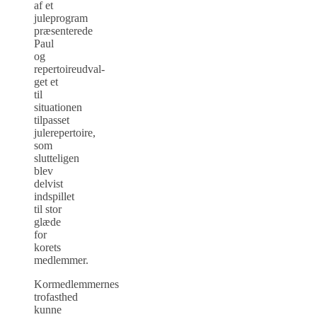
af et
juleprogram
præsenterede
Paul
og
repertoireudval­
get et
til
situationen
tilpasset
julerepertoire,
som
slutteligen
blev
delvist
indspillet
til stor
glæde
for
korets
medlemmer.
Kormedlemmernes
trofasthed
kunne