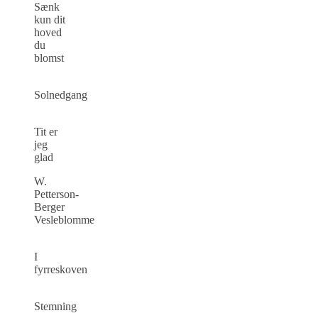
Sænk
kun dit
hoved
du
blomst
Solnedgang
Tit er
jeg
glad
W.
Petterson-
Berger
Vesleblomme
I
fyrreskoven
Stemning