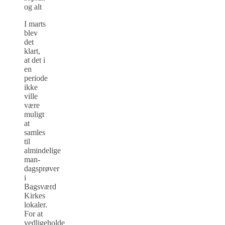
og alt
I marts
blev
det
klart,
at det i
en
periode
ikke
ville
være
muligt
at
samles
til
almindelige
man­
dagsprøver
i
Bagsværd
Kirkes
lokaler.
For at
vedligeholde