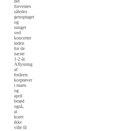
det
forventes
således
genoptaget
og
sunget
ved
koncerter
inden
for de
næste
1-2 år.
Aflysning
af
forårets
korprøver
i marts
og
april
betød
også,
at
koret
ikke
ville få