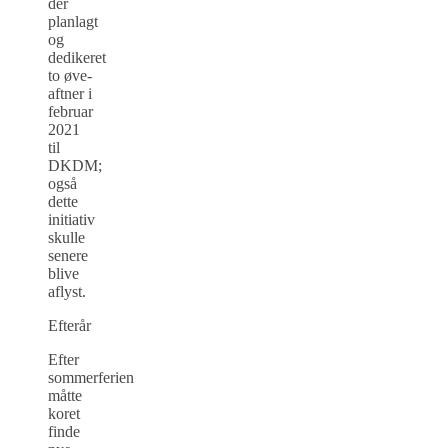
der
planlagt
og
dedikeret
to øve-
aftner i
februar
2021
til
DKDM;
også
dette
initiativ
skulle
senere
blive
aflyst.
Efterår
Efter
sommerferien
måtte
koret
finde