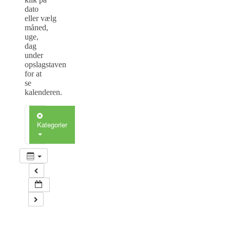
dato
eller vælg
måned,
uge,
dag
under
opslagstaven
for at
se
kalenderen.
Kategorier