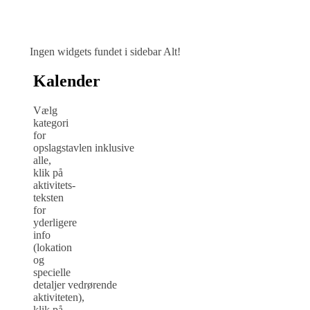
Ingen widgets fundet i sidebar Alt!
Kalender
Vælg
kategori
for
opslagstavlen inklusive
alle,
klik på
aktivitets-
teksten
for
yderligere
info
(lokation
og
specielle
detaljer vedrørende
aktiviteten),
klik på