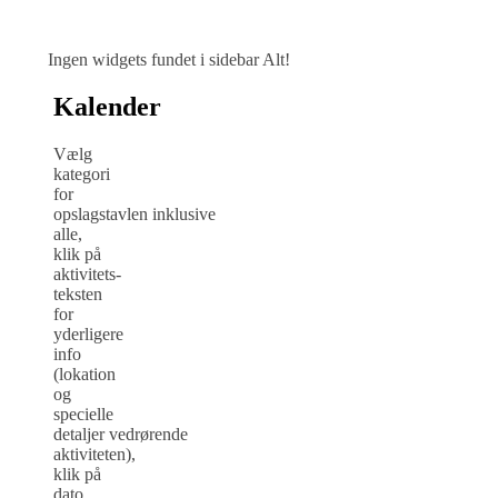
Ingen widgets fundet i sidebar Alt!
Kalender
Vælg
kategori
for
opslagstavlen inklusive
alle,
klik på
aktivitets-
teksten
for
yderligere
info
(lokation
og
specielle
detaljer vedrørende
aktiviteten),
klik på
dato