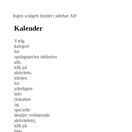
Ingen widgets fundet i sidebar Alt!
Kalender
Vælg
kategori
for
opslagstavlen inklusive
alle,
klik på
aktivitets-
teksten
for
yderligere
info
(lokation
og
specielle
detaljer vedrørende
aktiviteten),
klik på
dato