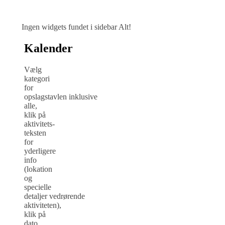
Ingen widgets fundet i sidebar Alt!
Kalender
Vælg
kategori
for
opslagstavlen inklusive
alle,
klik på
aktivitets-
teksten
for
yderligere
info
(lokation
og
specielle
detaljer vedrørende
aktiviteten),
klik på
dato