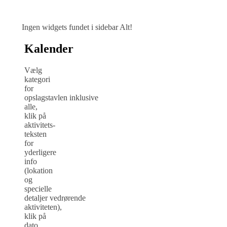
Ingen widgets fundet i sidebar Alt!
Kalender
Vælg
kategori
for
opslagstavlen inklusive
alle,
klik på
aktivitets-
teksten
for
yderligere
info
(lokation
og
specielle
detaljer vedrørende
aktiviteten),
klik på
dato