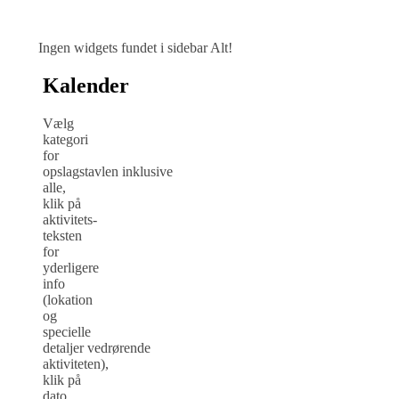
Ingen widgets fundet i sidebar Alt!
Kalender
Vælg
kategori
for
opslagstavlen inklusive
alle,
klik på
aktivitets-
teksten
for
yderligere
info
(lokation
og
specielle
detaljer vedrørende
aktiviteten),
klik på
dato