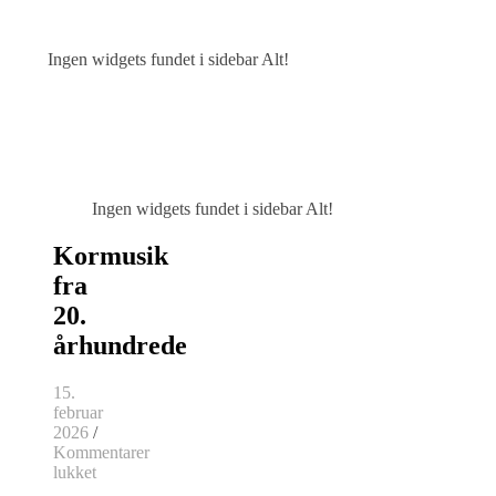
Ingen widgets fundet i sidebar Alt!
Ingen widgets fundet i sidebar Alt!
Kormusik
fra
20.
århundrede
15.
februar
2026
/
Kommentarer
til
lukket
Kormusik