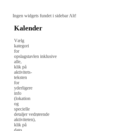
Ingen widgets fundet i sidebar Alt!
Kalender
Vælg
kategori
for
opslagstavlen inklusive
alle,
klik på
aktivitets-
teksten
for
yderligere
info
(lokation
og
specielle
detaljer vedrørende
aktiviteten),
klik på
dato