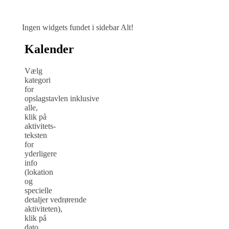
Ingen widgets fundet i sidebar Alt!
Kalender
Vælg
kategori
for
opslagstavlen inklusive
alle,
klik på
aktivitets-
teksten
for
yderligere
info
(lokation
og
specielle
detaljer vedrørende
aktiviteten),
klik på
dato