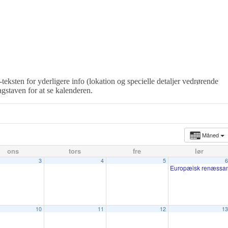
-teksten for yderligere info (lokation og specielle detaljer vedrørende
agstaven for at se kalenderen.
Måned
ons
tors
fre
lør
3
4
5
6
Europæisk renæssa
10
11
12
13