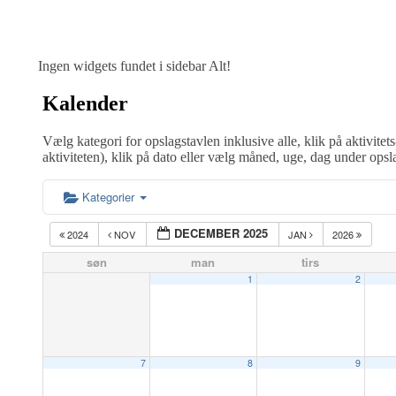
Ingen widgets fundet i sidebar Alt!
Kalender
Vælg kategori for opslagstavlen inklusive alle, klik på aktivitets
aktiviteten), klik på dato eller vælg måned, uge, dag under opsl
Kategorier
DECEMBER 2025
2024
NOV
JAN
2026
søn
man
tirs
1
2
7
8
9