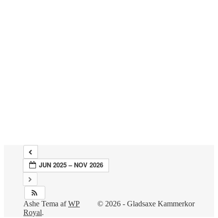
2
3
k
l
.
1
9
:
0
0
–
2
0
:
0
0
JUN 2025 – NOV 2026
Ashe Tema af
WP
© 2026 - Gladsaxe Kammerkor
Royal
.