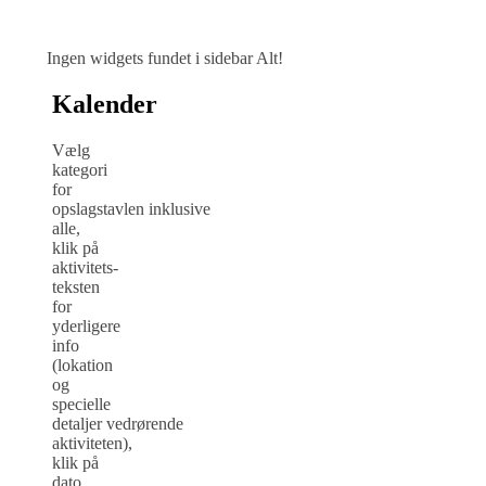
Ingen widgets fundet i sidebar Alt!
Kalender
Vælg
kategori
for
opslagstavlen inklusive
alle,
klik på
aktivitets-
teksten
for
yderligere
info
(lokation
og
specielle
detaljer vedrørende
aktiviteten),
klik på
dato